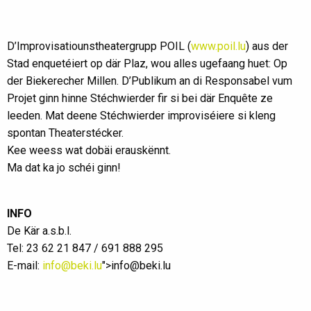
D’Improvisatiounstheatergrupp POIL (
www.poil.lu
) aus der
Stad enquetéiert op där Plaz, wou alles ugefaang huet: Op
der Biekerecher Millen. D’Publikum an di Responsabel vum
Projet ginn hinne Stéchwierder fir si bei där Enquête ze
leeden. Mat deene Stéchwierder improviséiere si kleng
spontan Theaterstécker.
Kee weess wat dobäi erauskënnt.
Ma dat ka jo schéi ginn!
INFO
De Kär a.s.b.l.
Tel: 23 62 21 847 / 691 888 295
E-mail:
info@beki.lu
">info@beki.lu