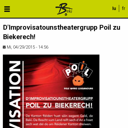
D'Improvisatounstheatergrupp Poil zu
Biekerech!
Mi, 04/29/2015 - 14:56