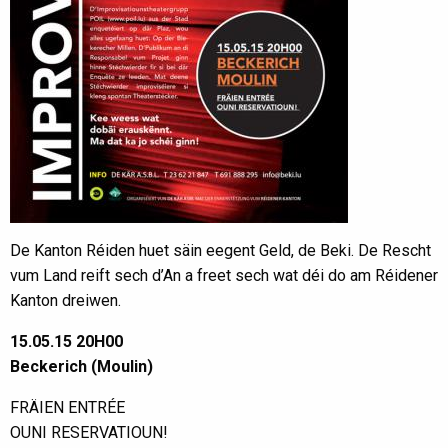
De Kanton Réiden huet säin eegent Geld, de Beki. De Rescht
vum Land reift sech d’An a freet sech wat déi do am Réidener
Kanton dreiwen.
15.05.15 20H00
Beckerich (Moulin)
FRÄIEN ENTRÉE
OUNI RESERVATIOUN!