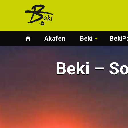
Akafen
Beki
BekiP
Beki – So
ki Abonnement