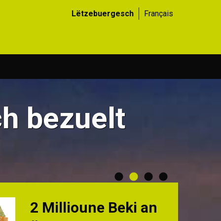
Lëtzebuergesch
Français
ch bezuelt
opruff!