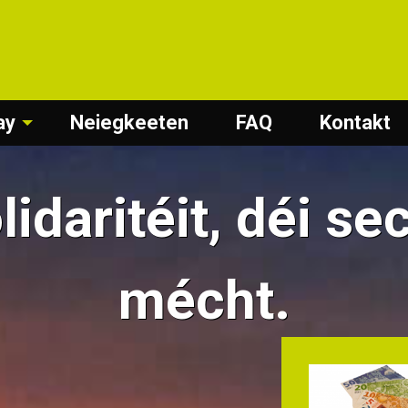
ay
Neiegkeeten
FAQ
Kontakt
lidaritéit, déi se
mécht.
2 Millioune Beki an
Spenden