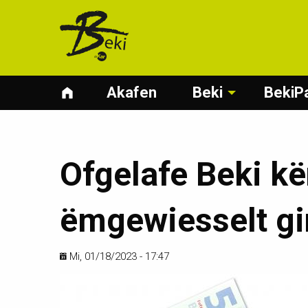
Akafen
Beki
BekiP
Ofgelafe Beki k
ëmgewiesselt gi
Mi, 01/18/2023 - 17:47