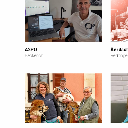
A2PO
Äerdsch
Beckerich
Redange