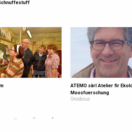
Schnuffestuff
um
ATEMO sàrl Atelier fir Ekol
Moosfuerschung
Grosbous
…
››
»