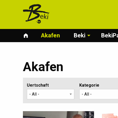
Akafen
Beki
BekiP
Akafen
Uertschaft
Kategorie