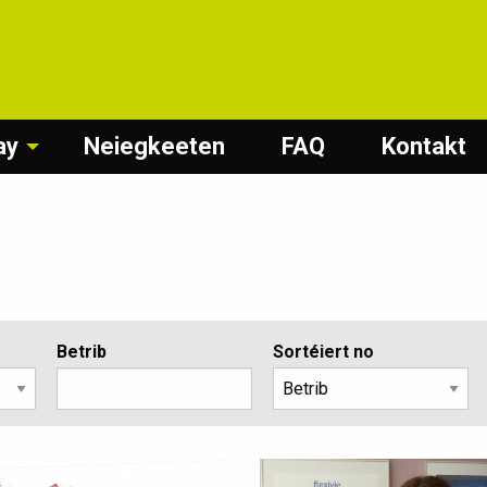
ay
Neiegkeeten
FAQ
Kontakt
Betrib
Sortéiert no