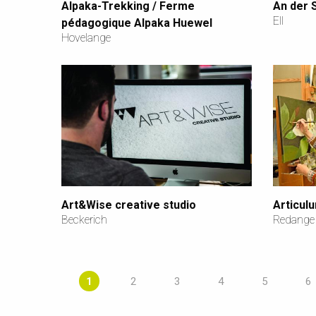
Alpaka-Trekking / Ferme
An der 
Ell
pédagogique Alpaka Huewel
Hovelange
Art&Wise creative studio
Articul
Beckerich
Redange
1
2
3
4
5
6