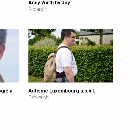
Anny Wirth by Joy
Redange
ogie a
Autisme Luxembourg a.s.b.l.
Beckerich