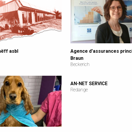
ëff asbl
Agence d'assurances princ
Braun
Beckerich
AN-NET SERVICE
Redange